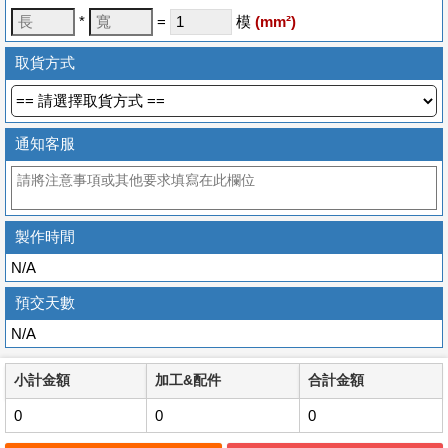
*
=
模
(
mm
²)
取貨方式
通知客服
製作時間
N/A
預交天數
N/A
小計金額
加工&配件
合計金額
0
0
0