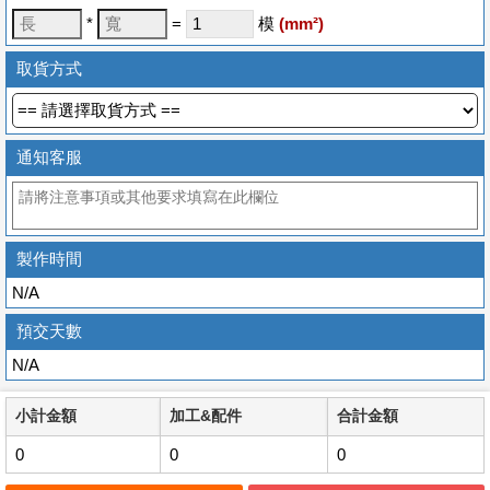
*
=
模
(
mm
²)
取貨方式
通知客服
製作時間
N/A
預交天數
N/A
小計金額
加工&配件
合計金額
0
0
0