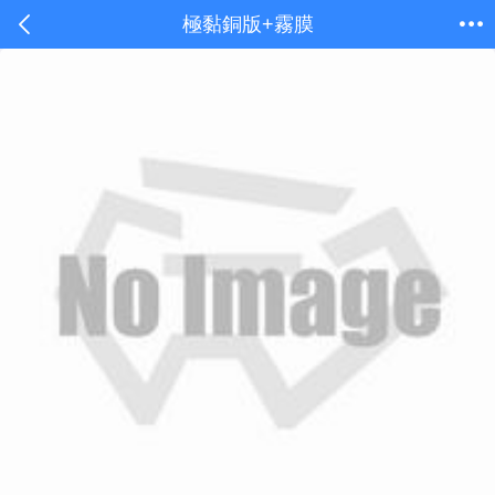
極黏銅版+霧膜