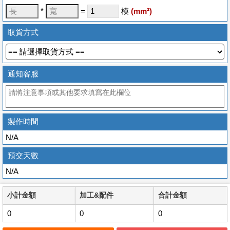
*
=
模
(
mm
²)
取貨方式
通知客服
製作時間
N/A
預交天數
N/A
小計金額
加工&配件
合計金額
0
0
0