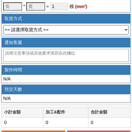
*
=
模
(
mm
²)
取貨方式
通知客服
製作時間
N/A
預交天數
N/A
小計金額
加工&配件
合計金額
0
0
0