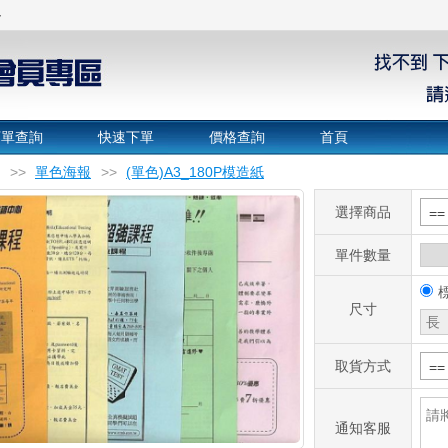
～
訂單查詢
快速下單
價格查詢
首頁
>>
單色海報
>>
(單色)A3_180P模造紙
選擇商品
=
單件數量
尺寸
取貨方式
=
通知客服