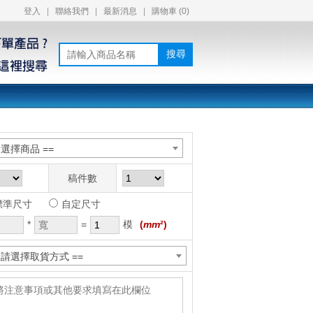
登入
|
聯絡我們
|
最新消息
|
購物車 (
0
)
搜尋
= 選擇商品 ==
稿件數
標準尺寸
自定尺寸
*
=
模
(
mm
²)
= 請選擇取貨方式 ==