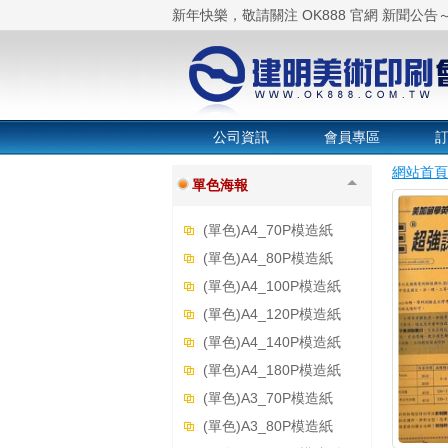
新年快樂，敬請關注 OK888 官網 新聞公告
水號)
4K_A2海報DM
2K_A1海報DM
公司資訊
會員專區
全開海報
網站首頁
單色海報
(單色)A4_70P模造紙
(單色)A4_80P模造紙
(單色)A4_100P模造紙
(單色)A4_120P模造紙
(單色)A4_140P模造紙
(單色)A4_180P模造紙
(單色)A3_70P模造紙
(單色)A3_80P模造紙