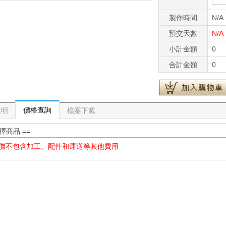
製作時間
N/A
預交天數
N/A
小計金額
0
合計金額
0
價格查詢
說明
檔案下載
選擇商品 ==
價不包含加工、配件和運送等其他費用