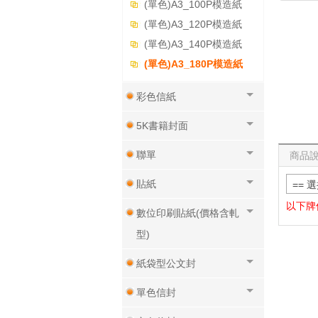
(單色)A3_100P模造紙
(單色)A3_120P模造紙
(單色)A3_140P模造紙
(單色)A3_180P模造紙
彩色信紙
5K書籍封面
聯單
商品
貼紙
== 
以下牌
數位印刷貼紙(價格含軋
型)
紙袋型公文封
單色信封