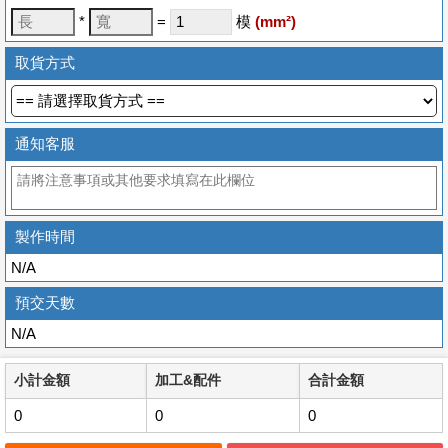
*
=
模
(
mm
²)
取貨方式
通知客服
製作時間
N/A
預交天數
N/A
小計金額
加工&配件
合計金額
0
0
0