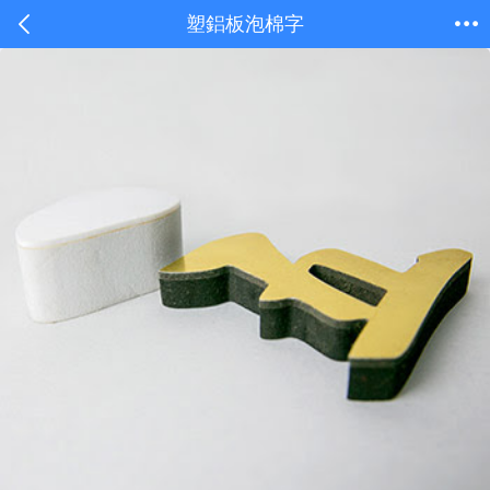
塑鋁板泡棉字