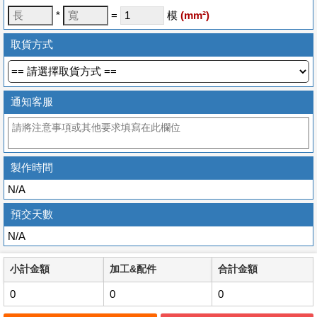
*
=
模
(
mm
²)
取貨方式
通知客服
製作時間
N/A
預交天數
N/A
小計金額
加工&配件
合計金額
0
0
0