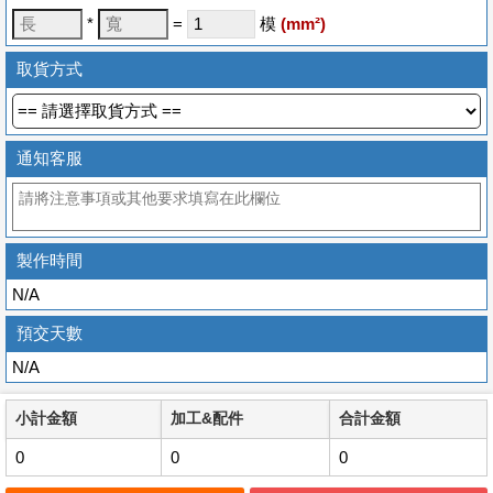
*
=
模
(
mm
²)
取貨方式
通知客服
製作時間
N/A
預交天數
N/A
小計金額
加工&配件
合計金額
0
0
0