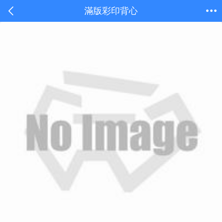
滿版彩印背心